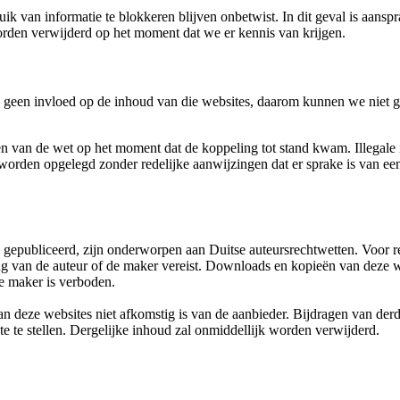
uik van informatie te blokkeren blijven onbetwist. In dit geval is aans
worden verwijderd op het moment dat we er kennis van krijgen.
 geen invloed op de inhoud van die websites, daarom kunnen we niet g
en van de wet op het moment dat de koppeling tot stand kwam. Illegal
orden opgelegd zonder redelijke aanwijzingen dat er sprake is van een
gepubliceerd, zijn onderworpen aan Duitse auteursrechtwetten. Voor re
ng van de auteur of de maker vereist. Downloads en kopieën van deze web
e maker is verboden.
deze websites niet afkomstig is van de aanbieder. Bijdragen van derde
e te stellen. Dergelijke inhoud zal onmiddellijk worden verwijderd.