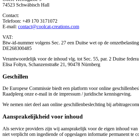
74523 Schwäbisch Hall
Contact:
Telefoon: +49 170 3171072
E-mail:
contact@coolcat-creations.com
VAT:
Btw-id-nummer volgens Sec. 27 een Duitse wet op de omzetbelasting
DE268300485
Verantwoordelijk voor de inhoud vlg. tot Sec. 55, par. 2 Duitse fed
Elisa Foltyn, Schanzenstraße 21, 90478 Nürnberg
Geschillen
De Europese Commissie biedt een platform voor online geschillenbesl
Raadpleeg onze e-mail in de impressum / juridische kennisgeving.
We nemen niet deel aan online geschillenbeslechting bij arbitrageco
Aansprakelijkheid voor inhoud
Als service providers zijn wij aansprakelijk voor de eigen inhoud va
niet verplicht om ingediende of opgeslagen informatie permanent te con