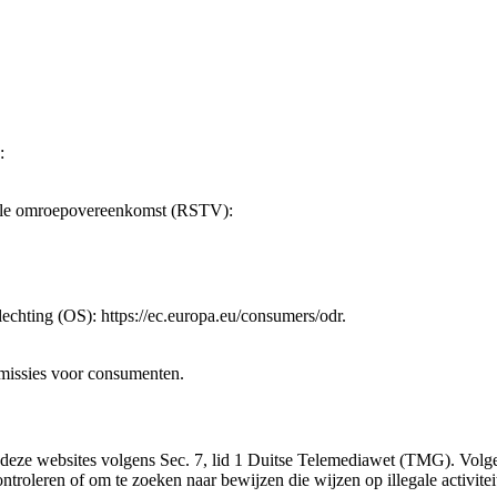
:
erale omroepovereenkomst (RSTV):
echting (OS): https://ec.europa.eu/consumers/odr.
mmissies voor consumenten.
n deze websites volgens Sec. 7, lid 1 Duitse Telemediawet (TMG). Volg
troleren of om te zoeken naar bewijzen die wijzen op illegale activitei