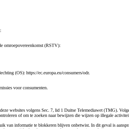
:
erale omroepovereenkomst (RSTV):
echting (OS): https://ec.europa.eu/consumers/odr.
mmissies voor consumenten.
n deze websites volgens Sec. 7, lid 1 Duitse Telemediawet (TMG). Volg
troleren of om te zoeken naar bewijzen die wijzen op illegale activitei
uik van informatie te blokkeren blijven onbetwist. In dit geval is aans