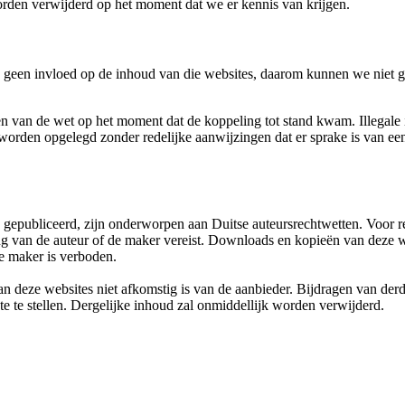
worden verwijderd op het moment dat we er kennis van krijgen.
 geen invloed op de inhoud van die websites, daarom kunnen we niet g
en van de wet op het moment dat de koppeling tot stand kwam. Illegal
orden opgelegd zonder redelijke aanwijzingen dat er sprake is van een
gepubliceerd, zijn onderworpen aan Duitse auteursrechtwetten. Voor re
ng van de auteur of de maker vereist. Downloads en kopieën van deze web
e maker is verboden.
deze websites niet afkomstig is van de aanbieder. Bijdragen van derde
e te stellen. Dergelijke inhoud zal onmiddellijk worden verwijderd.